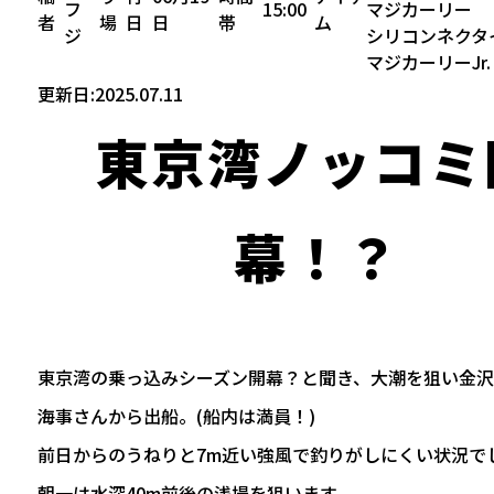
フ
15:00
マジカーリー
者
場
日
日
帯
ム
ジ
シリコンネクタ
マジカーリーJr.
更新日:2025.07.11
東京湾ノッコミ
幕！？
東京湾の乗っ込みシーズン開幕？と聞き、大潮を狙い金
海事さんから出船。(船内は満員！)
前日からのうねりと7m近い強風で釣りがしにくい状況で
朝一は水深40m前後の浅場を狙います。