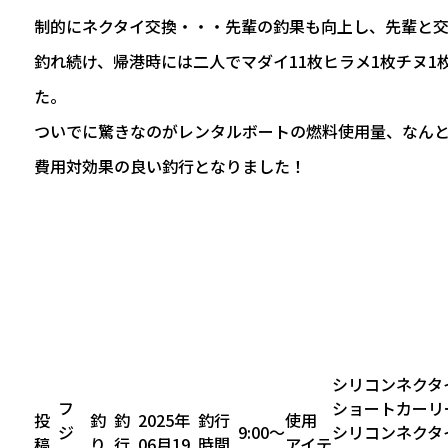
制的にネクタイ交換・・・先輩の釣果も向上し、先輩と
釣れ続け、帰港時には二人でマダイ11枚ヒラメ1枚チヌ1
た。
ついでに驚きなのがレンタルボートの燃料使用量、なんと
費用対効果の良い釣行となりました！
シリコンネクタ
フ
ショートカーリ
投
釣
釣
2025年
釣行
使用
ジ
9:00〜
シリコンネクタ
稿
り
行
06月19
時間
アイテ