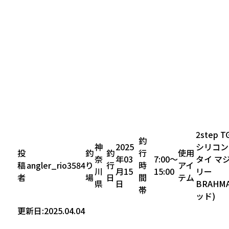
2step T
釣
神
2025
シリコン
投
釣
釣
行
使用
奈
年03
7:00〜
タイ マ
稿
angler_rio3584
り
行
時
アイ
川
月15
15:00
リー
者
場
日
間
テム
県
日
BRAHM
帯
ッド)
更新日:2025.04.04