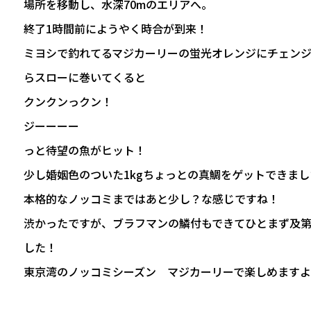
場所を移動し、水深70mのエリアへ。
終了1時間前にようやく時合が到来！
ミヨシで釣れてるマジカーリーの蛍光オレンジにチェン
らスローに巻いてくると
クンクンっクン！
ジーーーー
っと待望の魚がヒット！
少し婚姻色のついた1kgちょっとの真鯛をゲットできまし
本格的なノッコミまではあと少し？な感じですね！
渋かったですが、ブラフマンの鱗付もできてひとまず及
した！
東京湾のノッコミシーズン マジカーリーで楽しめます