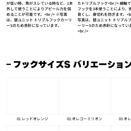
が低い時、魚がスレている時など、1本
たトリプルフック<br /> 細軸
外して使うことによりアピール力を弱
フックを3本使うことにより、
めることが可能です。<br /> ※写真
良くし、身切れを防ぎます。<br 
は、替ユニット トリプルフックカーリ
写真は、替ユニット トリプル
ーSのため赤針になっています。
ーリーSのため赤針になってい
<br />
フックサイズS バリエーショ
01.レッドオレンジ
02.オレゴーミリオン
03.オ