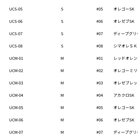
UCS-05
S
#05
オレゴーSK
UCS-06
S
#06
オレゼブSK
UCS-07
S
#07
ディープグリ
UCS-08
S
#08
シマオレＳＫ
UCM-01
M
#01
レッドオレン
UCM-02
M
#02
オレゴーミリ
UCM-03
M
#03
オレゼブレッ
UCM-04
M
#04
アカクロSK
UCM-05
M
#05
オレゴーSK
UCM-06
M
#06
オレゼブSK
UCM-07
M
#07
ディープグリ