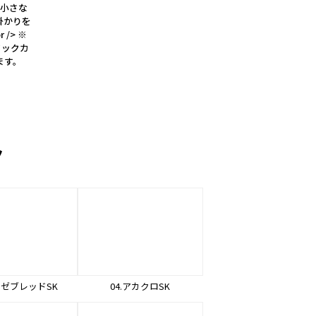
で小さな
掛かりを
/> ※
フックカ
ます。
ン
レゼブレッドSK
04.アカクロSK