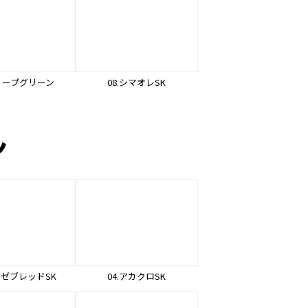
ディープグリーン
08.シマオレSK
ン
レゼブレッドSK
04.アカクロSK