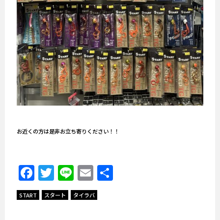
お近くの方は是非お立ち寄りください！！
Facebook
Twitter
Line
Email
共
有
START
スタート
タイラバ