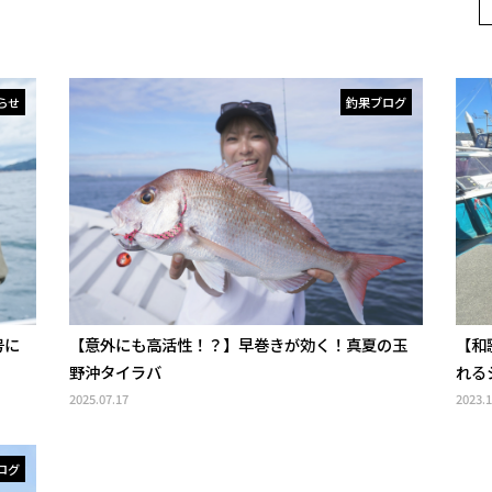
らせ
釣果ブログ
号に
【意外にも高活性！？】早巻きが効く！真夏の玉
【和
野沖タイラバ
れるシ
2025.07.17
2023.1
ログ