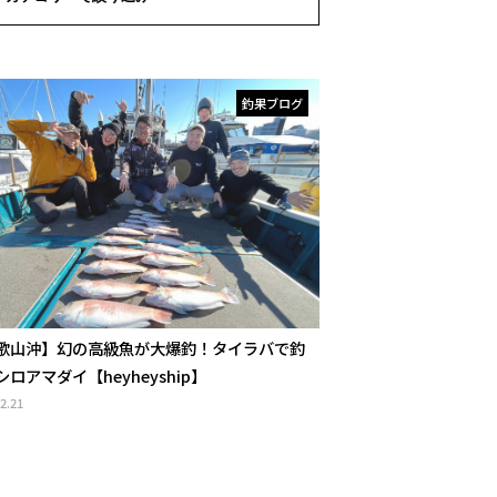
釣果ブログ
歌山沖】幻の高級魚が大爆釣！タイラバで釣
ロアマダイ【heyheyship】
2.21