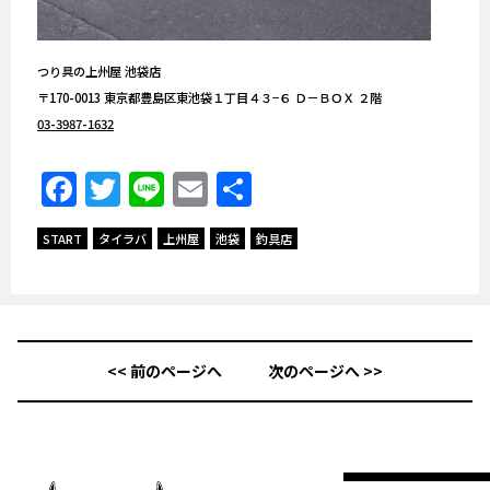
つり具の上州屋 池袋店
〒170-0013 東京都豊島区東池袋１丁目４３−６ Ｄ－ＢＯＸ ２階
03-3987-1632
Facebook
Twitter
Line
Email
共
有
START
タイラバ
上州屋
池袋
釣具店
<< 前のページへ
次のページへ >>