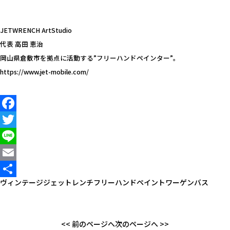
JETWRENCH ArtStudio
代表 高田 恵治
岡山県倉敷市を拠点に活動する”フリーハンドペインター”。
https://www.jet-mobile.com/
Facebook
Twitter
Line
Email
ヴィンテージ
ジェットレンチ
フリーハンドペイント
ワーゲンバス
共
有
<< 前のページへ
次のページへ >>