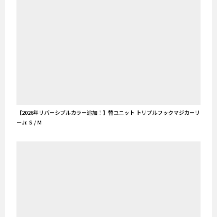
【2026年リバーシブルカラー追加！】替ユニット トリプルフックマジカーリ
ーJr. S / M