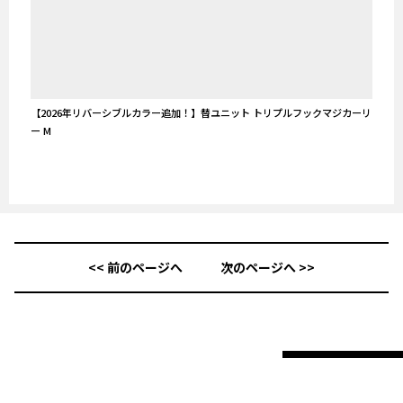
【2026年リバーシブルカラー追加！】替ユニット トリプルフックマジカーリ
ー M
<< 前のページへ
次のページへ >>