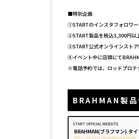
■特別企画
①STARTのインスタフォロワ
②START製品を税込3,30
③START公式オンラインスト
④イベント中に店頭にてBRAH
※電話予約では、ロッドプロテ
BRAHMAN製
START OFFICIAL WEBSITE
BRAHMAN(ブラフマン) タ
https://start2013.com/products/brahman