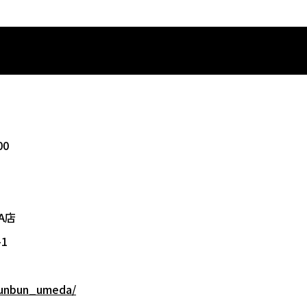
00
A店
1
bunbun_umeda/