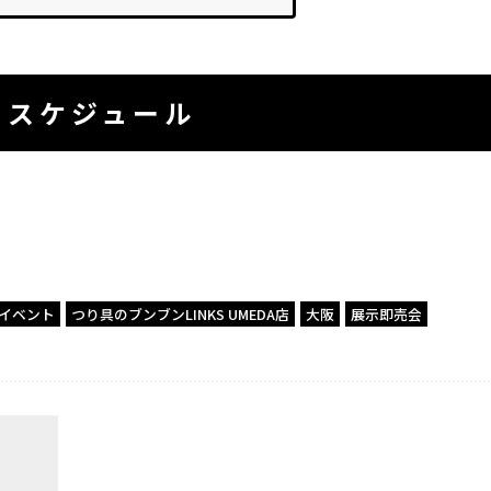
トスケジュール
l
イベント
つり具のブンブンLINKS UMEDA店
大阪
展示即売会