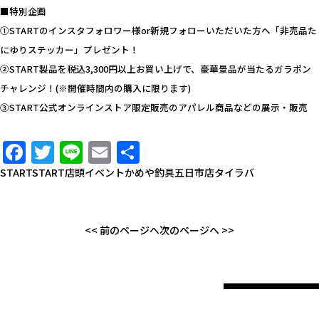
■特別企画
①STARTのインスタフォロワー様or新規フォローいただいた方へ「非売品た
にゆりステッカー」プレゼント！
②START製品を税込3,300円以上お買い上げで、豪華景品が当たるガラポン
チャレンジ！(※開催時間内の購入に限ります)
③START公式オンラインストア限定販売のアパレル商品などの展示・販売
Facebook
Twitter
Line
Email
共
有
START
START店頭イベント
かめや釣具五日市店
タイラバ
<< 前のページへ
次のページへ >>