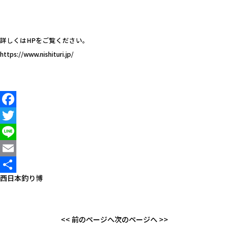
詳しくはHPをご覧ください。
https://www.nishituri.jp/
Facebook
Twitter
Line
Email
西日本釣り博
共
有
<< 前のページへ
次のページへ >>