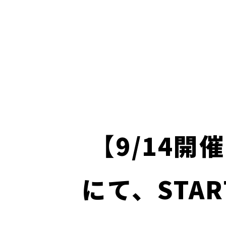
【9/14開
にて、STA