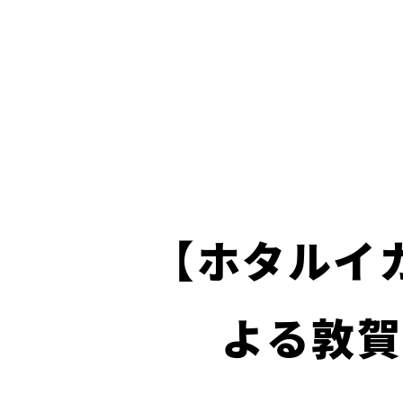
【ホタルイ
よる敦賀