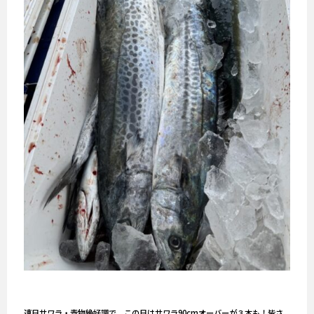
連日サワラ・青物絶好調で、この日はサワラ90cmオーバーが３本も！皆さ