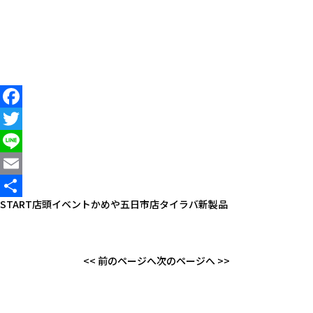
Facebook
Twitter
Line
Email
START店頭イベント
かめや五日市店
タイラバ
新製品
共
有
<< 前のページへ
次のページへ >>