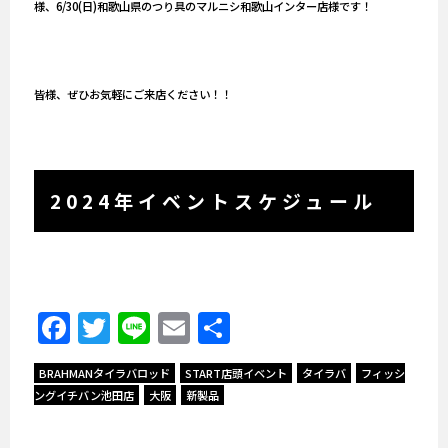
様、6/30(日)和歌山県のつり具のマルニシ和歌山インター店様です！
皆様、ぜひお気軽にご来店ください！！
2024年イベントスケジュール
Facebook
Twitter
Line
Email
共
有
BRAHMANタイラバロッド
START店頭イベント
タイラバ
フィッシ
ングイチバン池田店
大阪
新製品