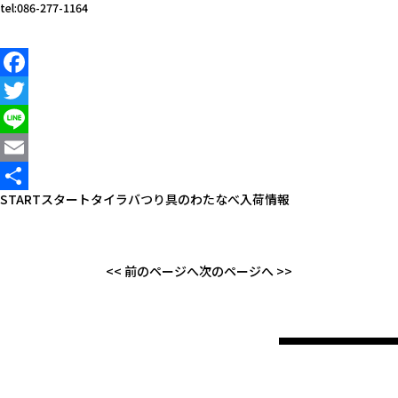
tel:086-277-1164
Facebook
Twitter
Line
Email
START
スタート
タイラバ
つり具のわたなべ
入荷情報
共
有
<< 前のページへ
次のページへ >>